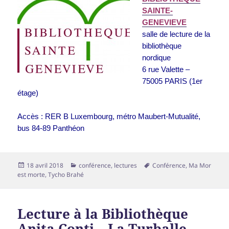
SAINTE-
GENEVIEVE
salle de lecture de la
bibliothèque
nordique
6 rue Valette –
75005 PARIS (1er
étage)
Accès : RER B Luxembourg, métro Maubert-Mutualité,
bus 84-89 Panthéon
Publié
Catégories
Mots-
18 avril 2018
conférence
,
lectures
Conférence
,
Ma Mor
le
clés
est morte
,
Tycho Brahé
Lecture à la Bibliothèque
Anita Conti – La Turballe