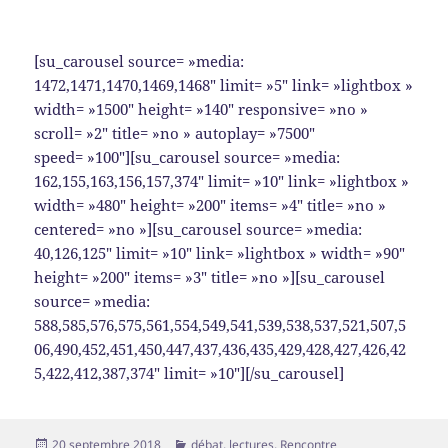
[su_carousel source= »media:
1472,1471,1470,1469,1468″ limit= »5″ link= »lightbox »
width= »1500″ height= »140″ responsive= »no »
scroll= »2″ title= »no » autoplay= »7500″
speed= »100″][su_carousel source= »media:
162,155,163,156,157,374″ limit= »10″ link= »lightbox »
width= »480″ height= »200″ items= »4″ title= »no »
centered= »no »][su_carousel source= »media:
40,126,125″ limit= »10″ link= »lightbox » width= »90″
height= »200″ items= »3″ title= »no »][su_carousel
source= »media:
588,585,576,575,561,554,549,541,539,538,537,521,507,5
06,490,452,451,450,447,437,436,435,429,428,427,426,42
5,422,412,387,374″ limit= »10″][/su_carousel]
Publié
Catégories
20 septembre 2018
débat
,
lectures
,
Rencontre