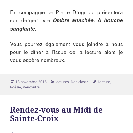
En compagnie de Pierre Drogi qui présentera
son dernier livre
Ombre attachée, A bouche
sanglante
.
Vous pourrez également vous joindre à nous
pour le dîner à l’issue de la lecture alors je
vous espère nombreux.
Publié
Catégories
Mots-
18 novembre 2016
lectures
,
Non classé
Lecture
,
le
clés
Poésie
,
Rencontre
Rendez-vous au Midi de
Sainte-Croix