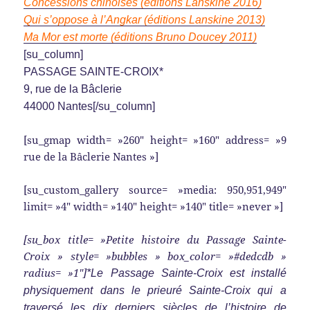
Concessions chinoises (éditions Lanskine 2016)
Qui s’oppose à l’Angkar (éditions Lanskine 2013)
Ma Mor est morte (éditions Bruno Doucey 2011)
[su_column]
PASSAGE SAINTE-CROIX*
9, rue de la Bâclerie
44000 Nantes
[/su_column]
[su_gmap width= »260″ height= »160″ address= »9
rue de la Bâclerie Nantes »]
[su_custom_gallery source= »media: 950,951,949″
limit= »4″ width= »140″ height= »140″ title= »never »]
[su_box title= »Petite histoire du Passage Sainte-
Croix » style= »bubbles » box_color= »#dedcdb »
radius= »1″]
*Le Passage Sainte-Croix est installé
physiquement dans le prieuré Sainte-Croix qui a
traversé les dix derniers siècles de l’histoire de