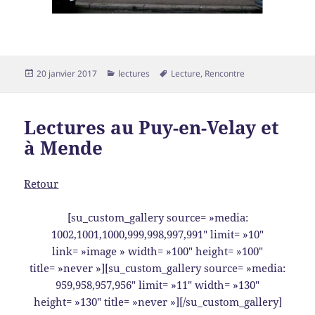
Publié
Catégories
Mots-
20 janvier 2017
lectures
Lecture
,
Rencontre
le
clés
Lectures au Puy-en-Velay et
à Mende
Retour
[su_custom_gallery source= »media:
1002,1001,1000,999,998,997,991″ limit= »10″
link= »image » width= »100″ height= »100″
title= »never »][su_custom_gallery source= »media:
959,958,957,956″ limit= »11″ width= »130″
height= »130″ title= »never »][/su_custom_gallery]