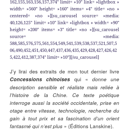
162,155,163,156,157,374″ limit= »10″ link= »lightbox »
width= »560″ height= »160″ items= »4″ title= »no »
centered= »no »][su_carousel source= »media:
40,126,125″ limit= »10″ link= »lightbox » width= »90″
height= »200″ items= »3″ title= »no »][su_carousel
source= »media:
588,585,576,575,561,554,549,541,539,538,537,521,507,5
06,490,452,451,450,447,437,436,435,429,428,427,426,42
5,422,412,387,374″ limit= »10″][/su_carousel]
J’y lirai des extraits de mon tout dernier livre
qui
«
donne une
Concessions chinoises
description sensible et réaliste mais reliée à
l’histoire de la Chine. Ce texte poétique
interroge aussi la société occidentale, prise en
otage entre vitesse, technologie, recherche du
gain à tout prix et sa fascination d’un orient
fantasmé qui n’est plus
» (Éditions Lanskine)
.