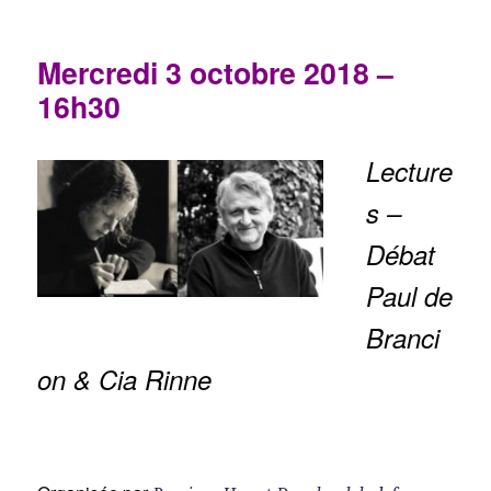
Mercredi 3 octobre 2018 –
16h30
Lecture
s –
Débat
Paul de
Branci
on & Cia Rinne