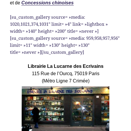
et de
Concessions chinoises
[su_custom_gallery source= »media:
1020,1021,374,1031″ limit= »4″ link= »lightbox »
width= »140″ height= »200″ title= »never »]
[su_custom_gallery source= »media: 959,958,957,956″
limit= »11″ width= »130″ height= »130″
title= »never »][/su_custom_gallery]
Librairie La Lucarne des Ecrivains
115 Rue de l’Ourcq, 75019 Paris
(Métro Ligne 7 Crimée)