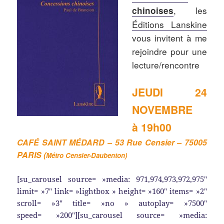
, les
chinoises
Éditions Lanskine
vous invitent à me
rejoindre pour une
lecture/rencontre
JEUDI 24
NOVEMBRE
à 19h00
CAFÉ SAINT MÉDARD – 53 Rue Censier – 75005
PARIS (
Métro Censier-Daubenton)
[su_carousel source= »media: 971,974,973,972,975″
limit= »7″ link= »lightbox » height= »160″ items= »2″
scroll= »3″ title= »no » autoplay= »7500″
speed= »200″][su_carousel source= »media: