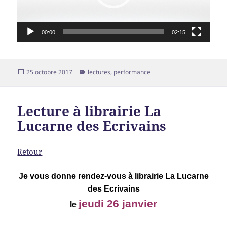
00:00
02:15
Publié
Catégories
25 octobre 2017
lectures
,
performance
le
Lecture à librairie La
Lucarne des Ecrivains
Retour
Je vous donne rendez-vous à librairie La Lucarne
des Ecrivains
jeudi 26 janvier
le