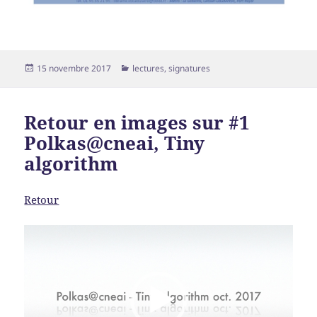
Publié
Catégories
15 novembre 2017
lectures
,
signatures
le
Retour en images sur #1
Polkas@cneai, Tiny
algorithm
Retour
Lecteur
vidéo