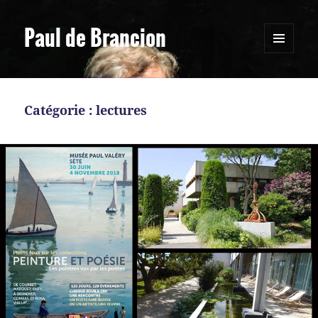
Paul de Brancion
MENU
ET
WIDGETS
Catégorie :
lectures