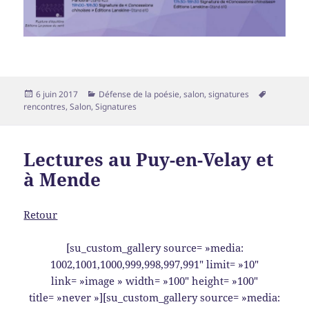
Publié
Catégories
Mots-
6 juin 2017
Défense de la poésie
,
salon
,
signatures
le
clés
rencontres
,
Salon
,
Signatures
Lectures au Puy-en-Velay et
à Mende
Retour
[su_custom_gallery source= »media:
1002,1001,1000,999,998,997,991″ limit= »10″
link= »image » width= »100″ height= »100″
title= »never »][su_custom_gallery source= »media: