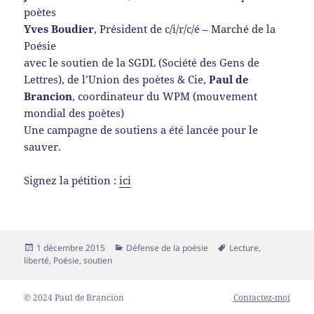
poètes
Yves Boudier
, Président de c/i/r/c/é – Marché de la
Poésie
avec le soutien de la SGDL (Société des Gens de
Lettres), de l’Union des poètes & Cie,
Paul de
Brancion
, coordinateur du WPM (mouvement
mondial des poètes)
Une campagne de soutiens a été lancée pour le
sauver.
Signez la pétition :
ici
Publié
Catégories
Mots-
1 décembre 2015
Défense de la poésie
Lecture
,
le
clés
liberté
,
Poésie
,
soutien
© 2024 Paul de Brancion
Contactez-moi