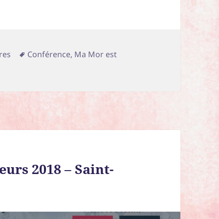
Mots-
res
Conférence
,
Ma Mor est
clés
urs 2018 – Saint-