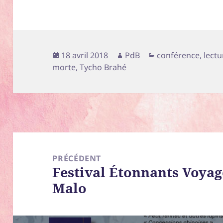
Publié
Auteur
Catégories
18 avril 2018
PdB
conférence
,
lectu
le
morte
,
Tycho Brahé
Navigation
de
PRÉCÉDENT
Festival Étonnants Voyage
l’article
Article
Malo
précédent :