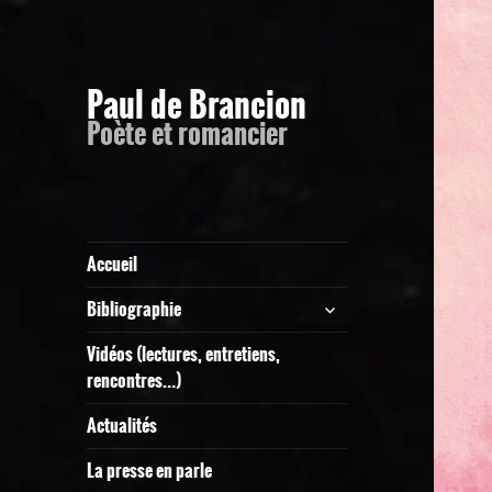
Paul de Brancion
Poète et romancier
Accueil
ouvrir
Bibliographie
le
sous-
Vidéos (lectures, entretiens,
menu
rencontres…)
Actualités
La presse en parle