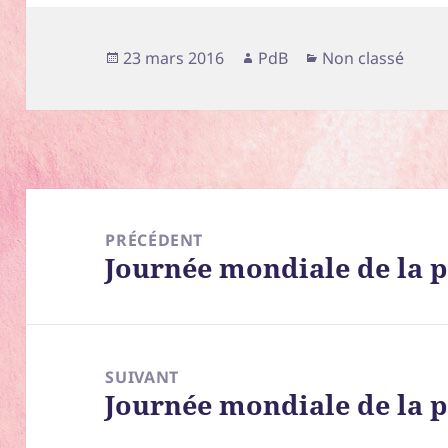
Publié
Auteur
Catégories
23 mars 2016
PdB
Non classé
le
Navigation
de
PRÉCÉDENT
Journée mondiale de la 
l’article
Article
précédent :
SUIVANT
Journée mondiale de la p
Article
suivant :