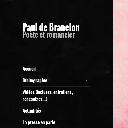
Paul de Brancion
Poète et romancier
Accueil
ouvrir
Bibliographie
le
sous-
Vidéos (lectures, entretiens,
menu
rencontres…)
Actualités
La presse en parle