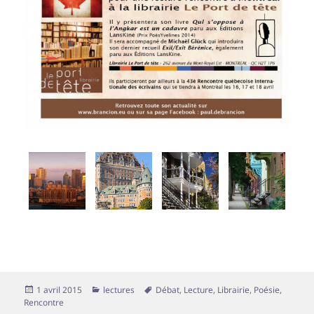
Publié
Catégories
Mots-
1 avril 2015
lectures
Débat
,
Lecture
,
Librairie
,
Poésie
,
le
clés
Rencontre