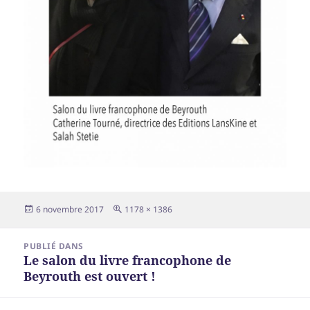
Publié
Taille
6 novembre 2017
1178 × 1386
le
réelle
Navigation
PUBLIÉ DANS
de
Le salon du livre francophone de
l’article
Beyrouth est ouvert !