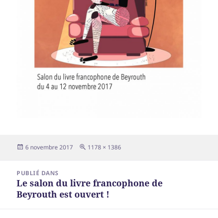
Publié
Taille
6 novembre 2017
1178 × 1386
le
réelle
Navigation
PUBLIÉ DANS
de
Le salon du livre francophone de
l’article
Beyrouth est ouvert !