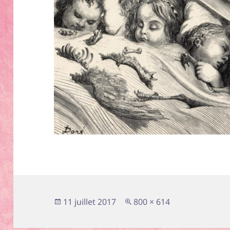
Publié
Taille
11 juillet 2017
800 × 614
le
réelle