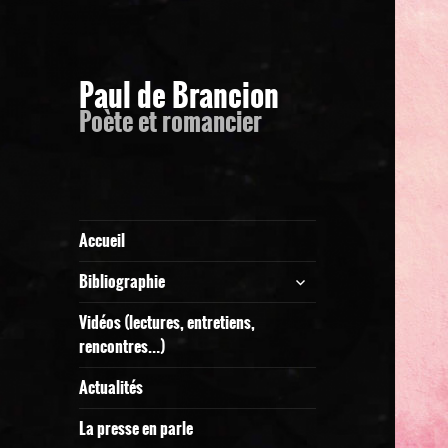
Paul de Brancion
Poète et romancier
Accueil
ouvrir
Bibliographie
le
sous-
Vidéos (lectures, entretiens,
menu
rencontres…)
Actualités
La presse en parle