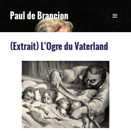
Paul de Brancion
MENU
ET
WIDGETS
(Extrait) L’Ogre du Vaterland