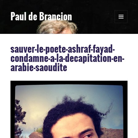
Paul de Brancion
MENU
ET
WIDGETS
sauver-le-poete-ashraf-fayad-
condamne-a-la-decapitation-en-
arabie-saoudite