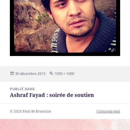
Publié
Taille
30 décembre 2015
1000 × 1000
le
réelle
Navigation
PUBLIÉ DANS
de
Ashraf Fayad : soirée de soutien
l’article
© 2024 Paul de Brancion
Contactez-moi