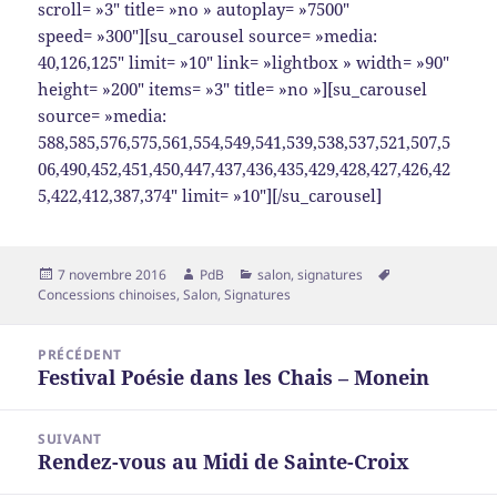
scroll= »3″ title= »no » autoplay= »7500″
speed= »300″][su_carousel source= »media:
40,126,125″ limit= »10″ link= »lightbox » width= »90″
height= »200″ items= »3″ title= »no »][su_carousel
source= »media:
588,585,576,575,561,554,549,541,539,538,537,521,507,5
06,490,452,451,450,447,437,436,435,429,428,427,426,42
5,422,412,387,374″ limit= »10″][/su_carousel]
Publié
Auteur
Catégories
Mots-
7 novembre 2016
PdB
salon
,
signatures
le
clés
Concessions chinoises
,
Salon
,
Signatures
Navigation
PRÉCÉDENT
de
Festival Poésie dans les Chais – Monein
Article
l’article
précédent :
SUIVANT
Rendez-vous au Midi de Sainte-Croix
Article
suivant :