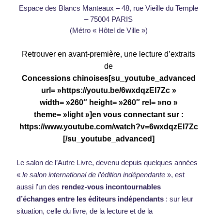
Espace des Blancs Manteaux – 48, rue Vieille du Temple
– 75004 PARIS
(Métro « Hôtel de Ville »)
Retrouver en avant-première, une lecture d’extraits
de
Concessions chinoises[su_youtube_advanced
url= »https://youtu.be/6wxdqzEl7Zc »
width= »260″ height= »260″ rel= »no »
theme= »light »]en vous connectant sur :
https://www.youtube.com/watch?v=6wxdqzEl7Zc
[/su_youtube_advanced]
Le salon de l’Autre Livre, devenu depuis quelques années
«
le salon international de l’édition indépendante
», est
aussi l’un des
rendez-vous incontournables
d’échanges entre les éditeurs indépendants
: sur leur
situation, celle du livre, de la lecture et de la