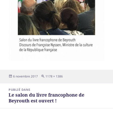
Publié
Taille
6 novembre 2017
1178 × 1386
le
réelle
Navigation
PUBLIÉ DANS
de
Le salon du livre francophone de
l’article
Beyrouth est ouvert !