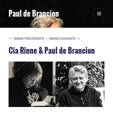
Paul de Brancion
MENU
ET
WIDGETS
IMAGE PRÉCÉDENTE
IMAGE SUIVANTE
Cia Rinne & Paul de Brancion