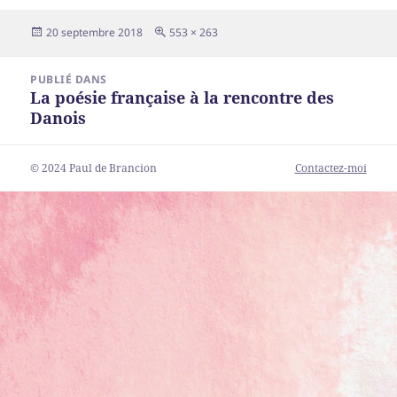
Publié
Taille
20 septembre 2018
553 × 263
le
réelle
Navigation
PUBLIÉ DANS
de
La poésie française à la rencontre des
l’article
Danois
© 2024 Paul de Brancion
Contactez-moi