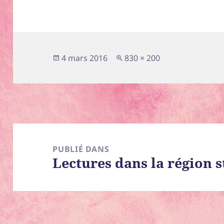
Publié
Taille
4 mars 2016
830 × 200
le
réelle
Navigation
de
PUBLIÉ DANS
Lectures dans la région 
l’article