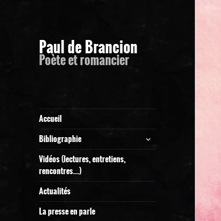
Paul de Brancion
Poète et romancier
Accueil
ouvrir
Bibliographie
le
sous-
Vidéos (lectures, entretiens,
menu
rencontres…)
Actualités
La presse en parle