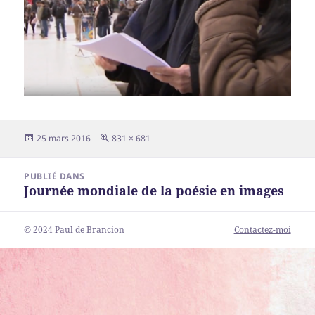
Publié
Taille
25 mars 2016
831 × 681
le
réelle
Navigation
PUBLIÉ DANS
de
Journée mondiale de la poésie en images
l’article
© 2024 Paul de Brancion
Contactez-moi