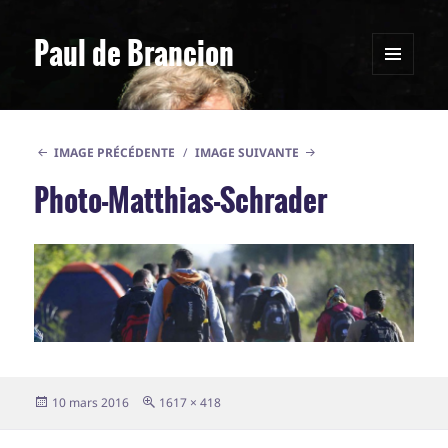
Paul de Brancion
MENU
ET
WIDGETS
IMAGE PRÉCÉDENTE
IMAGE SUIVANTE
Photo-Matthias-Schrader
Publié
Taille
10 mars 2016
1617 × 418
le
réelle
Navigation