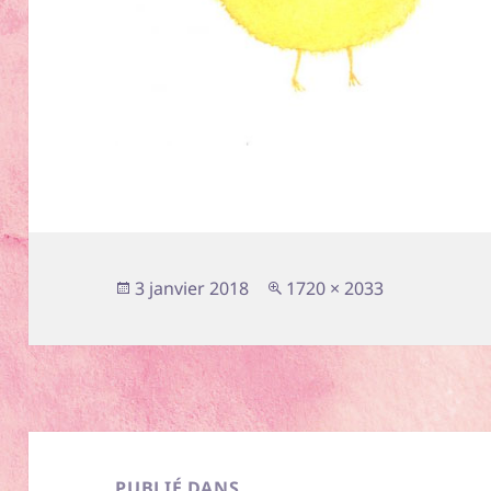
Publié
Taille
3 janvier 2018
1720 × 2033
le
réelle
Navigation
de
PUBLIÉ DANS