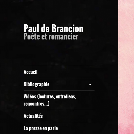
Paul de Brancion
Poète et romancier
Accueil
ouvrir
Bibliographie
le
sous-
Vidéos (lectures, entretiens,
menu
rencontres…)
Actualités
La presse en parle